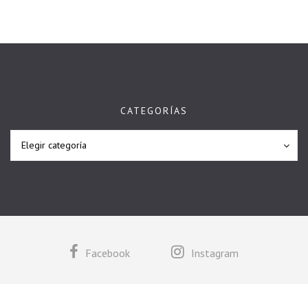
CATEGORÍAS
Categorías
Categorías
Elegir categoría
Facebook
Instagram