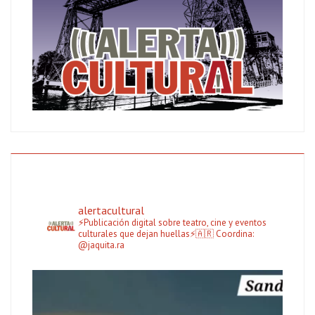
alertacultural
⚡Publicación digital sobre teatro, cine y eventos
culturales que dejan huellas⚡🇦🇷
Coordina:
@jaquita.ra