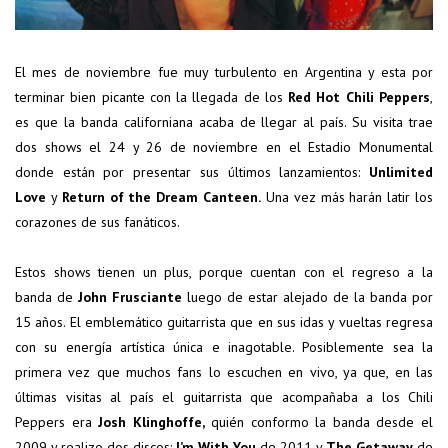
El mes de noviembre fue muy turbulento en Argentina y esta por
terminar bien picante con la llegada de los
Red Hot Chili Peppers
,
es que la banda californiana acaba de llegar al país. Su visita trae
dos shows el 24 y 26 de noviembre en el Estadio Monumental
donde están por presentar sus últimos lanzamientos:
Unlimited
Love
y
Return of the Dream Canteen.
Una vez más harán latir los
corazones de sus fanáticos.
Estos shows tienen un plus, porque cuentan con el regreso a la
banda de
John Frusciante
luego de estar alejado de la banda por
15 años. El emblemático guitarrista que en sus idas y vueltas regresa
con su energía artística única e inagotable. Posiblemente sea la
primera vez que muchos fans lo escuchen en vivo, ya que, en las
últimas visitas al país el guitarrista que acompañaba a los Chili
Peppers era
Josh Klinghoffe,
quién conformo la banda desde el
2009 y realizo dos discos:
I’m With You
de 2011 y
The Getaway
de