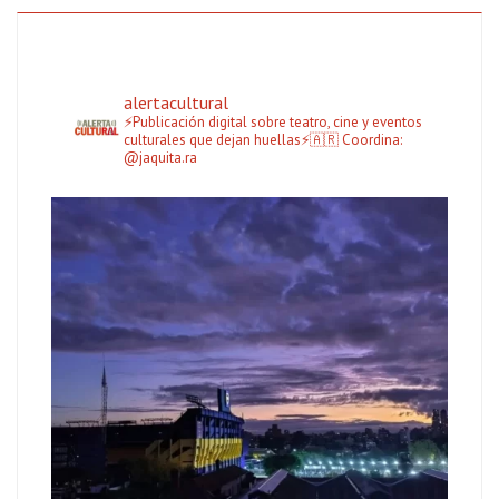
alertacultural
⚡Publicación digital sobre teatro, cine y eventos
culturales que dejan huellas⚡🇦🇷
Coordina:
@jaquita.ra